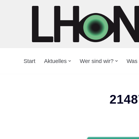
Zum
Inhalt
springen
Start
Aktuelles
Wer sind wir?
Was 
2148