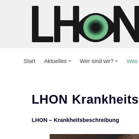
Zum
Inhalt
springen
Start
Aktuelles
Wer sind wir?
Was 
LHON Krankheits
LHON – Krankheitsbeschreibung